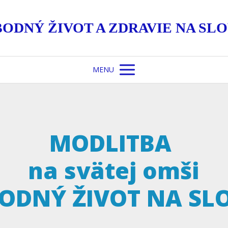
BODNÝ ŽIVOT A ZDRAVIE NA SL
MENU
MODLITBA
na svätej omši
BODNÝ ŽIVOT NA SL