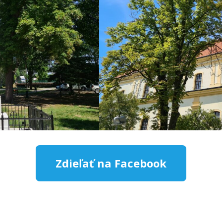
Zdieľať na Facebook