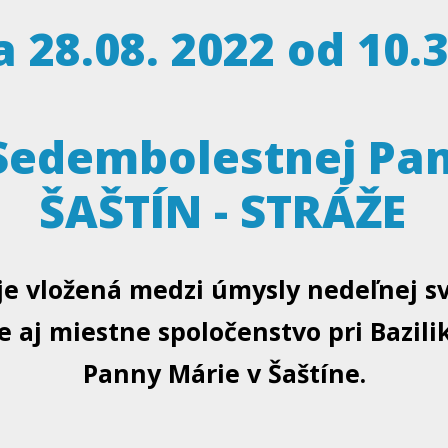
 28.08. 2022 od 10.
 Sedembolestnej Pa
ŠAŠTÍN - STRÁŽE
e vložená medzi úmysly nedeľnej sv
de aj miestne spoločenstvo pri Bazil
Panny Márie v Šaštíne.