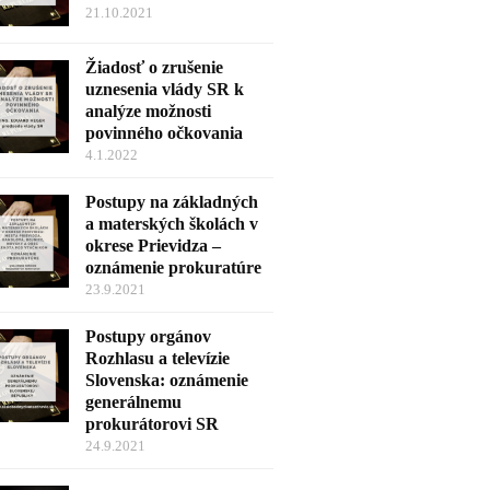
21.10.2021
Žiadosť o zrušenie
uznesenia vlády SR k
analýze možnosti
povinného očkovania
4.1.2022
Postupy na základných
a materských školách v
okrese Prievidza –
oznámenie prokuratúre
23.9.2021
Postupy orgánov
Rozhlasu a televízie
Slovenska: oznámenie
generálnemu
prokurátorovi SR
24.9.2021