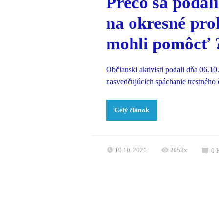
Prečo sa podal
na okresné pro
mohli pomôcť 
Občianski aktivisti podali dňa 06.1
nasvedčujúcich spáchanie trestného 
Celý článok
10.10. 2021
2053x
0