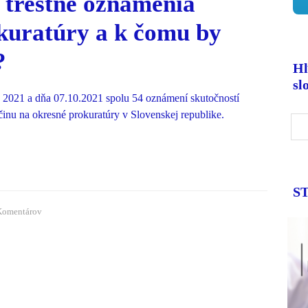
i trestné oznámenia
kuratúry a k čomu by
?
Hľ
sl
0. 2021 a dňa 07.10.2021 spolu 54 oznámení skutočností
činu na okresné prokuratúry v Slovenskej republike.
S
Komentárov