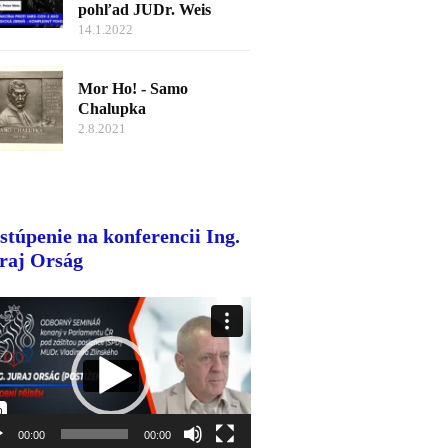
pohľad JUDr. Weis
14.1.2022
Mor Ho! - Samo
Chalupka
2.8.2021
stúpenie na konferencii Ing.
raj Orság
o
rávač
00:00
00:00