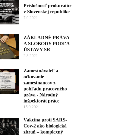
Príslušnosť prokuratúr
v Slovenskej republike
7.9.2021
ZÁKLADNÉ PRÁVA
A SLOBODY PODĽA
ÚSTAVY SR
2.8.2021
Zamestnávateľ a
očkovanie
zamestnancov z
pohľadu pracovného
práva - Národný
inšpektorát práce
15.9.2021
Vakcína proti SARS-
Cov-2 ako biologická
zbraň – komplexný