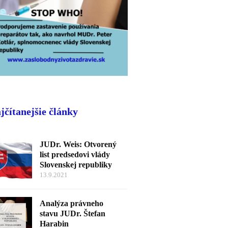
jčítanejšie články
JUDr. Weis: Otvorený
list predsedovi vlády
Slovenskej republiky
13.9.2021
Analýza právneho
stavu JUDr. Štefan
Harabin