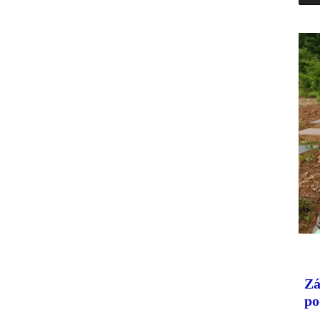
Zá
po