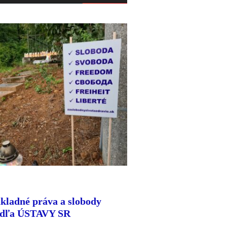
kladné práva a slobody
dľa ÚSTAVY SR