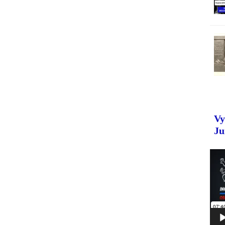
Vy
Ju
Vide
preh