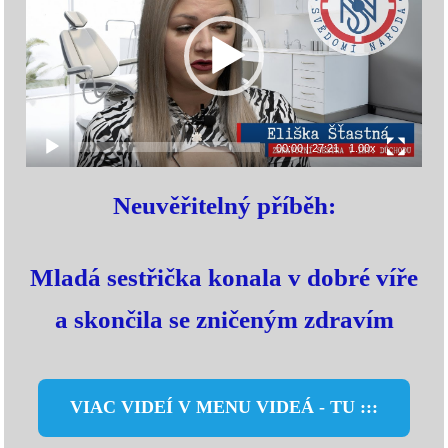
00:00
|
27:21
1.00x
Neuvěřitelný příběh:
Mladá sestřička konala v dobré víře
a skončila se zničeným zdravím
VIAC VIDEÍ V MENU VIDEÁ - TU :::