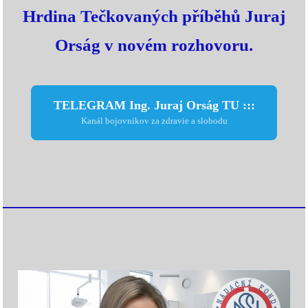
Hrdina Tečkovaných příběhů Juraj
Orság v novém rozhovoru.
TELEGRAM Ing. Juraj Orság TU :::
Kanál bojovníkov za zdravie a slobodu
Video
prehrávač