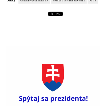
Štítky:
Generálny prokurátor SR
Rozhlas a televízia Slovenska
RTVS