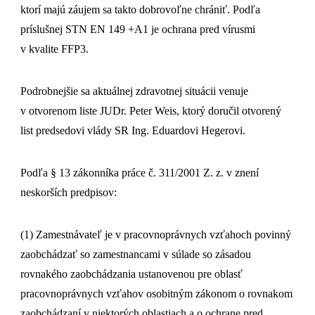
ktorí majú záujem sa takto dobrovoľne chrániť. Podľa
príslušnej STN EN 149 +A1 je ochrana pred vírusmi
v kvalite FFP3.
Podrobnejšie sa aktuálnej zdravotnej situácii venuje
v otvorenom liste JUDr. Peter Weis, ktorý doručil otvorený
list predsedovi vlády SR Ing. Eduardovi Hegerovi.
Podľa § 13 zákonníka práce č. 311/2001 Z. z. v znení
neskorších predpisov:
(1) Zamestnávateľ je v pracovnoprávnych vzťahoch povinný
zaobchádzať so zamestnancami v súlade so zásadou
rovnakého zaobchádzania ustanovenou pre oblasť
pracovnoprávnych vzťahov osobitným zákonom o rovnakom
zaobchádzaní v niektorých oblastiach a o ochrane pred