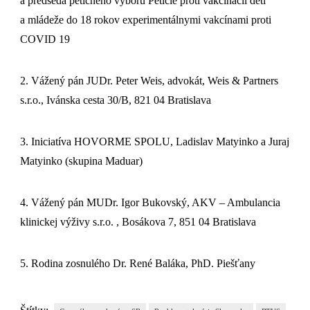
a predseda petičného výboru Petície proti vakcinácii detí
a mládeže do 18 rokov experimentálnymi vakcínami proti
COVID 19
2. Vážený pán JUDr. Peter Weis, advokát, Weis & Partners
s.r.o., Ivánska cesta 30/B, 821 04 Bratislava
3. Iniciatíva HOVORME SPOLU, Ladislav Matyinko a Juraj
Matyinko (skupina Maduar)
4. Vážený pán MUDr. Igor Bukovský, AKV – Ambulancia
klinickej výživy s.r.o. , Bosákova 7, 851 04 Bratislava
5. Rodina zosnulého Dr. René Baláka, PhD. Piešťany