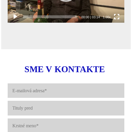
00:00
|
03:14
1.00x
SME V KONTAKTE