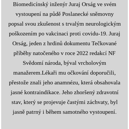
Biomedicínský inženýr Juraj Orság ve svém
vystoupení na půdě Poslanecké sněmovny
popsal svou zkušenost s trvalým neurologickým
poškozením po vakcinaci proti covidu-19. Juraj
Orság, jeden z hrdinů dokumentu Tečkované
příběhy natočeného v roce 2022 redakcí NF
Svědomí národa, býval vrcholovým
manažerem.Lékaři mu očkování doporučili,
přestože znali jeho anamnézu, která obsahovala
jasné kontraindikace. Jeho zhoršený zdravotní
stav, který se projevuje častými záchvaty, byl
jasně patrný i během samotného vystoupení.