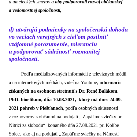
a umeleckých smerov a
aby podporovali rozvoj občianskej
a vedomostnej spoločnosti,
d) utvárajú podmienky na spoločenskú dohodu
vo veciach verejných s cieľom posilniť
vzájomné porozumenie, toleranciu
a podporovať súdržnosť rozmanitej
spoločnosti.
Podľa medializovaných informácií z televíznych médií
a na internetových médiách, videí na Youtube,
informácií
získaných na osobnom stretnutí s Dr. René Balákom,
PhD. bioetikom, dňa 10.08.2021, ktorý má dnes 24.09.
2021 pohreb v Piešťanoch,
podľa osobných skúseností
z rozhovorov s občanmi na podujatí „ Zapáľme sviečky pri
Nitrici za slobodu“ konaného dňa 27.08.2021 pri Kolibe
Solec, ako aj na podujatí „ Zapáľme sviečky na Námestí