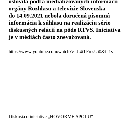
oslovila podľa medializovaných informácií
orgány Rozhlasu a televízie Slovenska
do 14.09.2021 nebola doručená písomná
informácia k súhlasu na realizáciu série
diskusných relácií na pôde RTVS. Iniciatíva
je v médiách často znevažovaná.
https://www.youtube.com/watch?v=Jt4iTFmsUi0&t=1s
Diskusia o iniciatíve „HOVORME SPOLU“