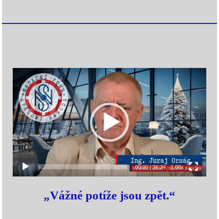
Video
prehrávač
00:00
|
26:24
1.00x
„Vážné potíže jsou zpět.“