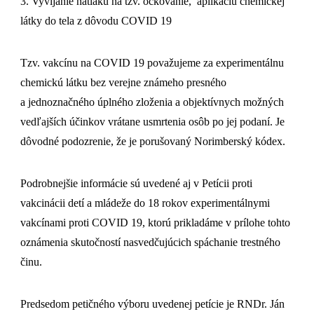
3. Vyvíjanie nátlaku na tzv. očkovanie, aplikáciu chemickej
látky do tela z dôvodu COVID 19
Tzv. vakcínu na COVID 19 považujeme za experimentálnu
chemickú látku bez verejne známeho presného
a jednoznačného úplného zloženia a objektívnych možných
vedľajších účinkov vrátane usmrtenia osôb po jej podaní. Je
dôvodné podozrenie, že je porušovaný Norimberský kódex.
Podrobnejšie informácie sú uvedené aj v Petícii proti
vakcinácii detí a mládeže do 18 rokov experimentálnymi
vakcínami proti COVID 19, ktorú prikladáme v prílohe tohto
oznámenia skutočností nasvedčujúcich spáchanie trestného
činu.
Predsedom petičného výboru uvedenej petície je RNDr. Ján