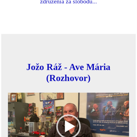
združenia za slobodu...
Jožo Ráž - Ave Mária
(Rozhovor)
Video
prehrávač