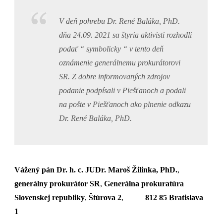
V deň pohrebu Dr. René Baláka, PhD.
dňa 24.09. 2021 sa štyria aktivisti rozhodli
podať “ symbolicky “ v tento deň
oznámenie generálnemu prokurátorovi
SR. Z dobre informovaných zdrojov
podanie podpísali v Piešťanoch a podali
na pošte v Piešťanoch ako plnenie odkazu
Dr. René Baláka, PhD.
Vážený pán Dr. h. c. JUDr. Maroš Žilinka, PhD.
,
generálny prokurátor SR
,
Generálna prokuratúra
Slovenskej republiky
,
Štúrova 2
,
812 85 Bratislava
1