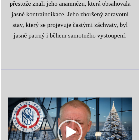
přestože znali jeho anamnézu, která obsahovala
jasné kontraindikace. Jeho zhoršený zdravotní
stav, který se projevuje častými záchvaty, byl
jasně patrný i během samotného vystoupení.
Video
prehrávač