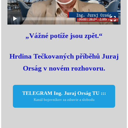
00:00
|
26:24
1.00x
„Vážné potíže jsou zpět.“
Hrdina Tečkovaných příběhů Juraj
Orság v novém rozhovoru.
TELEGRAM Ing. Juraj Orság TU :::
Kanál bojovníkov za zdravie a slobodu