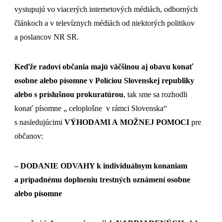
vystupujú vo viacerých internetových médiách, odborných
článkoch a v televíznych médiách od niektorých politikov
a poslancov NR SR.
Keďže radoví občania majú väčšinou aj obavu konať
osobne alebo písomne v Políciou Slovenskej republiky
alebo s príslušnou prokuratúrou
, tak sme sa rozhodli
konať písomne „ celoplošne v rámci Slovenska“
s nasledujúcimi
VÝHODAMI A MOŽNEJ POMOCI
pre
občanov:
– DODANIE ODVAHY k individuálnym konaniam
a prípadnému doplneniu trestných oznámení osobne
alebo písomne