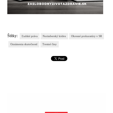
Štítky:
Ľudské práva
Norimberský kódex
Okresné prokuratúry v SR
Oznámenia skutočností
Trestné činy