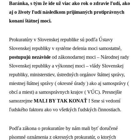
Baránka, s tým že ide už viac ako rok o zdravie ľudí, ako
aj o životy ľudí následkom prijímaných protiprávnych
konaní štátnej moci.
Prokuratúry v Slovenskej republike sú podľa Ústavy
Slovenskej republiky v systéme delenia moci samostatné,
postupujú nezávisle
od zákonodarnej moci – Národnej rady
Slovenskej republiky a výkonnej moci – vlády Slovenskej
republiky, ministerstiev, ústredných orgánov štátnej správy,
miestnej štátnej správy ( okresné úrady ) ako aj samosprávy (
obcí a miest) a samosprávnych krajov ( VÚC). Presnejšie
samozrejme
MALI BY TAK KONAŤ !
Sme si vedomí
ľudského faktoru ako vo všetkých ľudských činnostiach.
Podľa zákona o prokuratúre by nám mali byť doručené
písomné oznámenia z okresných prokuratúr, o ktorých