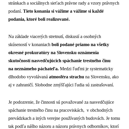
stránkach a sociálnych sieťach právne rady a vzory právnych
podaní.
Tieto konania si vážime a vážime si každé
podania, ktoré boli realizované.
Na základe viacerých stretnutí, diskusií a osobných
skúseností v konaniach
boli podané priamo na všetky
okresné prokuratúry na Slovensku oznámenia
skutočností nasvedčujúcich spáchanie trestného činu
na neznámeho páchateľa.
Medzi ľuďmi je systematicky
dlhodobo vyvolávaná
atmosféra strachu
na Slovensku, ako
aj v zahraničí. Slobodne zmýšľajúci ľudia sú zastrašovaní.
Je podozrenie, že činnosti sú považované za nasvedčujúce
spáchanie trestného činu na pracoviskách, v obchodných
prevádzkach a iných verejne používaných budovách. Je tomu
tak podľa nášho názoru a názoru právnych odborníkov, ktorí