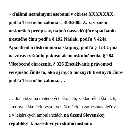
– ďalšími neznámymi osobami v okrese XXXXXXX,
podľa Trestného zákona č. 300/2005 Z. z. v znení
neskorších predpisov, najmä nasvedčujúce spáchaniu
trestného činu podľa § 192 Nátlak, podľa § 424a
Apartheid a diskriminácia skupiny, podľa § 123 Ujma
na zdraví v štádiu pokusu alebo uskutočnenia, § 284
Všeobecné ohrozenie, § 326 Zneužívanie právomoci
verejného činiteľa, ako aj iných možných trestných činov
podľa Trestného zákona. …
… dochádza na materských školách, základných školách,
stredných školách, vysokých školách, u zamestnávateľov
a v lekárskych ambulanciách
na území Slovenskej
republiky k nasledovným skutočnostiam: