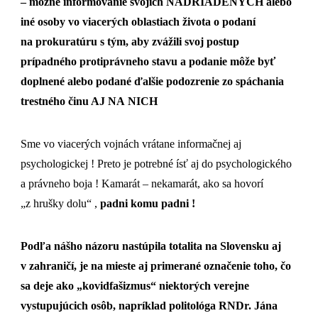
– možné informovanie svojich NADRIADENÝCH alebo
iné osoby vo viacerých oblastiach života o podaní
na prokuratúru s tým, aby zvážili svoj postup
prípadného protiprávneho stavu a podanie môže byť
doplnené alebo podané ďalšie podozrenie zo spáchania
trestného činu AJ NA NICH
Sme vo viacerých vojnách vrátane informačnej aj
psychologickej ! Preto je potrebné ísť aj do psychologického
a právneho boja ! Kamarát – nekamarát, ako sa hovorí
„z hrušky dolu“ ,
padni komu padni !
Podľa nášho názoru nastúpila totalita na Slovensku aj
v zahraničí, je na mieste aj primerané označenie toho, čo
sa deje ako „kovidfašizmus“ niektorých verejne
vystupujúcich osôb, napríklad politológa RNDr. Jána