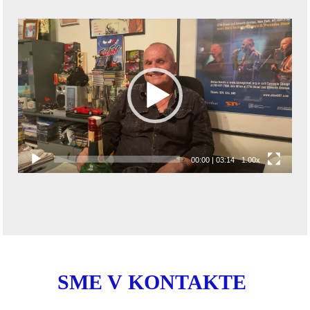
Video
prehrávač
00:00
|
03:14
1.00x
SME V KONTAKTE