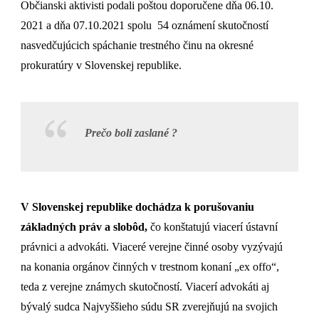
Občianski aktivisti podali poštou doporučene dňa 06.10.
2021 a dňa 07.10.2021 spolu 54 oznámení skutočností
nasvedčujúcich spáchanie trestného činu na okresné
prokuratúry v Slovenskej republike.
Prečo boli zaslané ?
V Slovenskej republike dochádza k porušovaniu
základných práv a slobôd,
čo konštatujú viacerí ústavní
právnici a advokáti. Viaceré verejne činné osoby vyzývajú
na konania orgánov činných v trestnom konaní „ex offo“,
teda z verejne známych skutočností. Viacerí advokáti aj
bývalý sudca Najvyššieho súdu SR zverejňujú na svojich