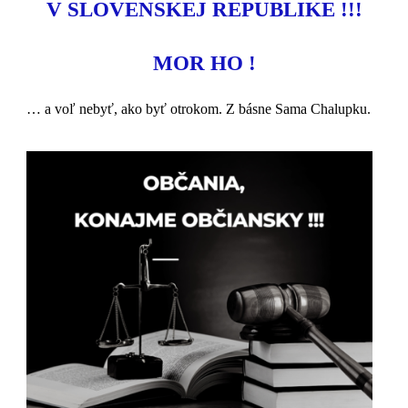
V SLOVENSKEJ REPUBLIKE !!!
MOR HO !
… a voľ nebyť, ako byť otrokom. Z básne Sama Chalupku.