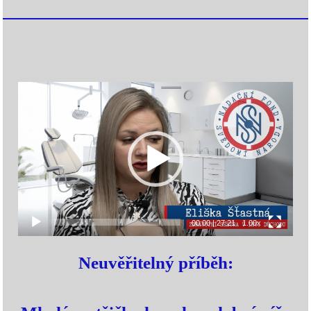
Video
prehrávač
00:00
|
27:21
1.00x
Neuvěřitelný příběh: