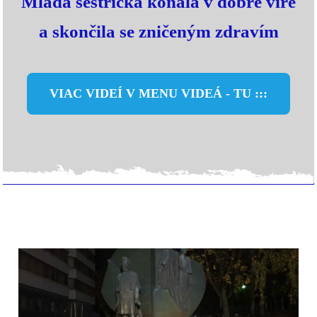
Mladá sestřička konala v dobré víře
a skončila se zničeným zdravím
VIAC VIDEÍ V MENU VIDEÁ - TU :::