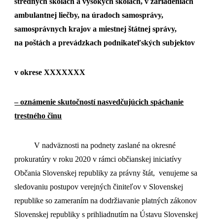
stredných školách a vysokých školách, v zariadeniach
ambulantnej liečby, na úradoch samosprávy,
samosprávnych krajov a miestnej štátnej správy,
na poštách a prevádzkach podnikateľských subjektov
v okrese XXXXXXX
– oznámenie skutočností nasvedčujúcich spáchanie
trestného činu
V nadväznosti na podnety zaslané na okresné
prokuratúry v roku 2020 v rámci občianskej iniciatívy
Občania Slovenskej republiky za právny štát, venujeme sa
sledovaniu postupov verejných činiteľov v Slovenskej
republike so zameraním na dodržiavanie platných zákonov
Slovenskej republiky s prihliadnutím na Ústavu Slovenskej