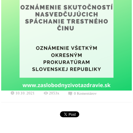
10.10. 2021
2053x
0 Komentárov