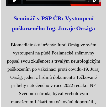
Seminář v PSP ČR: Vystoupení
poškozeného Ing. Juraje Orsága
Biomedicínský inženýr Juraj Orság ve svém
vystoupení na půdě Poslanecké sněmovny
popsal svou zkušenost s trvalým neurologickým
poškozením po vakcinaci proti covidu-19. Juraj
Orság, jeden z hrdinů dokumentu Tečkované
příběhy natočeného v roce 2022 redakcí NF
Svědomí národa, býval vrcholovým
manažerem.Lékaři mu očkování doporučili,